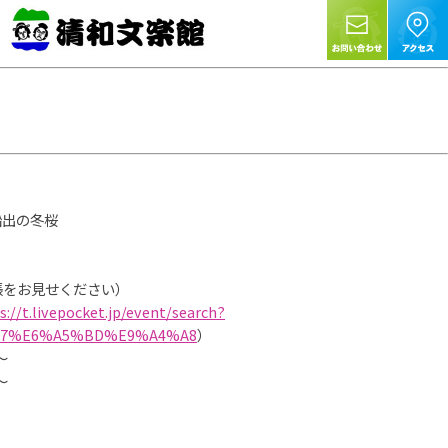
船出の冬桜
をお見せください）
s://t.livepocket.jp/event/search?
87%E6%A5%BD%E9%A4%A8
）
～
～