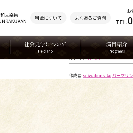
お
清和文楽邑
0
料金について
よくあるご質問
TEL.
UNRAKUKAN
社会見学について
演目紹介
イベント詳細
日付:
2025年6月24日
Field Trip
Programs
カテゴリ:
休館日
作成者:
seiwabunraku
パーマリン