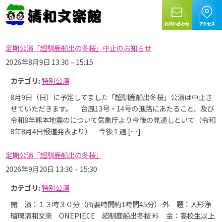
定期公演「超馴鹿船出の冬桜」中止のお知らせ
2026年8月9日 13:30
–
15:15
カテゴリ:
特別公演
8月9日（日）に予定してました「超馴鹿船出冬桜」公演は中止さ
せていただきます。 台風13号・14号の進路にあたること、及び
令和8年熊本地震のについて気象庁より今後の見通しといて（令和
8年8月4日報道発表より） 今後１週 […]
定期公演「超馴鹿船出の冬桜」
2026年9月20日 13:30
–
15:30
カテゴリ:
特別公演
開 演：１３時３０分（所要時間約1時間45分） 外 題：人形浄
瑠璃清和文楽 ONEPIECE 超馴鹿船出冬桜 料 金：高校生以上