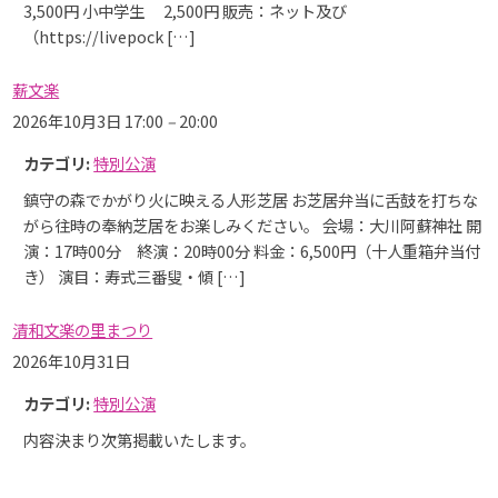
3,500円 小中学生 2,500円 販売：ネット及び
（https://livepock […]
薪文楽
2026年10月3日 17:00
–
20:00
カテゴリ:
特別公演
鎮守の森でかがり火に映える人形芝居 お芝居弁当に舌鼓を打ちな
がら往時の奉納芝居をお楽しみください。 会場：大川阿蘇神社 開
演：17時00分 終演：20時00分 料金：6,500円（十人重箱弁当付
き） 演目：寿式三番叟・傾 […]
清和文楽の里まつり
2026年10月31日
カテゴリ:
特別公演
内容決まり次第掲載いたします。