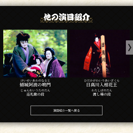
けいせいあわのなると
ひだかがわいりあいざくら
傾城阿波の鳴門
日高川入相花王
じゅんれいうたのだん
わたしばのだん
巡礼歌の段
渡し場の段
演目紹介一覧へ戻る