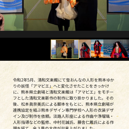
令和2年5月、清和文楽館にて雪おんなの人形を熊本ゆか
りの妖怪「アマビエ」へと変化させたことをきっかけ
に、熊本県立劇場と清和文楽館は「アマビエ」をモチー
フとした清和文楽新作の制作に取り掛かりました。その
後、松本眞奈美氏による脚本をもとに、熊本県立劇場が
連携協定を結ぶ熊本デザイン専門学校へ人形の衣装デザ
イン及び制作を依頼。淡路人形座による作曲や浄瑠璃・
人形指導などの監修、中村花誠氏、藤舎仁鳳氏による作
調を経て、全３景の大作が出来上がりました。